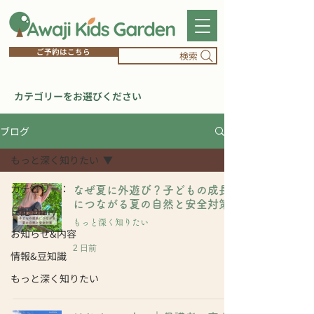
ご予約はこちら
検索
​カテゴリーをお選びください
ブログ
もっと深く知りたい
カテゴリー：
なぜ夏に外遊び？子どもの成長
につながる夏の自然と安全対策
日記 Diary
もっと深く知りたい
お知らせ&内容
2 日前
情報&豆知識
もっと深く知りたい