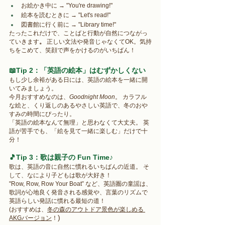
お絵かき中に → "You're drawing!" 
絵本を読むときに → "Let's read!" 
図書館に行く前に → "Library time!" 
たったこれだけで、ことばと行動が自然につながっ
ていきます
。
 正しい文法や発音じゃなくてOK。気持
ちをこめて、笑顔で声をかけるのがいちばん！ 
📖Tip 2：「英語の絵本」はむずかしくない 
もし少し余裕がある日には、英語の絵本を一緒に開
いてみましょう。 
今月おすすめなのは、
Goodnight Moon
。 カラフル
な絵と、くり返しのあるやさしい英語で、冬のおや
すみの時間にぴったり。 
「英語の絵本なんて無理」と思わなくて大丈夫。 英
語が苦手でも、「絵を見て一緒に楽しむ」だけで十
分！ 
🎵Tip 3：歌は親子の Fun Time♪ 
歌は、英語の音に自然に慣れるいちばんの近道。 そ
して、なにより子どもは歌が大好き！ 
"Row, Row, Row Your Boat” など、英語圏の童謡は、
歌詞が心地良く発音される感覚や、言葉のリズムで
英語らしい発話に慣れる最短の道！ 
(おすすめは、
冬の森のアウトドア景色が楽しめる 
) 
AKGバージョン
！