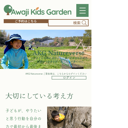
ご予約はこちら
検索
​AKG Natureverse
どこよりも自由に 自分らしく過ごせる日々の中で
「自分で未来を切り拓く力」が身につく
AKG Natureverse ご参加者は、こちらからログインください
ログイン
大切にしている考え方​
子どもが、やりたい
と思う行動を自分の
力で最初から最後ま