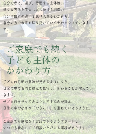
自分で考え、選び、行動する主体性、
様々な方法を工夫し試し続ける創造力、
自分や他者の違いを受け入れる心が育ち、
自分の力で未来​を切り拓いていく土台となっていきま
す。
ご家庭でも続く
子ども主体の
かかわり方
子どもの行動の意味が見えるようになり、
日常の中でも同じ視点で見守り、関わることが増えてい
きます。
子ども自らやってみようとする場面が増え、
日常の中で小さな「できた！」を重ねていけるように。
ご家庭でも無理なく実践できるようサポートし、
いつでも安心してご相談いただける環境があります。