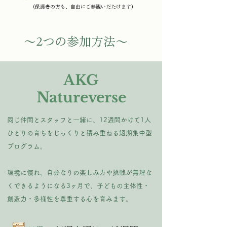
(保護者の方も、自由にご参観いだたけます)
～2つの参加方法～
AKG
Natureverse
同じ仲間とスタッフと一緒に、12週間かけて1人
ひとりの育ちをじっくりと積み重ねる短期集中型
プログラム。
​環境に慣れ、自分なりの楽しみ方や挑戦が無理な
くできるようになる3ヶ月で、子どもの主体性・
創造力・多様性を尊重する心を育みます。