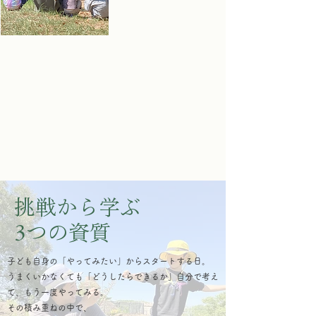
なるべく自分の力で活
動に取り組めるよう見
守ります。
また、その時の子どもそれぞれの言語レベルや
情緒、遊びに合わせて、自由な会話の中でコミ
ュニケーションを促します。
挑戦から学ぶ
3つの資質
子ども自身の「やってみたい」からスタートする日。
うまくいかなくても「どうしたらできるか」自分で考え
て、
もう一度やってみる。
その積み重ねの中で、