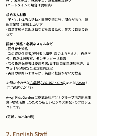
み)、営業手当、 残業手当、退職金制度あり
(パートタイムの場合は要相談)
求める人材像
- 子ども主体的な活動と国際交流に強い関心があり、新
規事業等に挑戦したい方
- 自然体験や菜園活動などもあるため、体力に自信のあ
る方
語学・資格・必要なスキルなど
- 要保育士資格
- 次の資格保持者/経験者は優遇: 森のようちえん、自然学
校、自然体験教室、モンテッソーリ教育
- 次の免許保持者は優遇考慮: 日本国自動車運転免許、日
本赤十字幼児安全法支援員認定
- 英語力は問いませんが、英語に抵抗がない方歓迎
お問い合わせは
お電話 (080-3679-4016)
または
Email
に
てご連絡ください。
Awaji Kids Garden は株式会社パソナグループ地方創生事
業 ~地域活性化のための新しいビジネス開発~ のプロジェ
クトです。
(更新：2025年9月)
2. English Staff