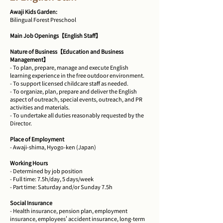
Awaji Kids Garden:
Bilingual Forest Preschool
Main Job Openings【English Staff】
Nature of Business【Education and Business
Management】
- To plan, prepare, manage and execute English
learning experience in the free outdoor environment.
- To support licensed childcare staff as needed.
- To organize, plan, prepare and deliver the English
aspect of outreach, special events, outreach, and PR
activities and materials.
- To undertake all duties reasonably requested by the
Director.
Place of Employment
- Awaji-shima, Hyogo-ken (Japan)
Working Hours
- Determined by job position
- Full time: 7.5h/day, 5 days/week
- Part time: Saturday and/or Sunday 7.5h
Social Insurance
- Health insurance, pension plan, employment
insurance, employees' accident insurance, long-term