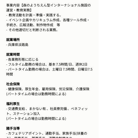
事業内容【森のようちえん型インターナショナル施設の
運営・教育実務】
- 教育活動を計画・準備・実践する。
- イベント企画やカリキュラム作成、各種ツール作成・
手続き、広報活動、制作物作成 等
- その他適切だと判断される業務。
就業場所
- 兵庫県淡路島
就業時間
- 各業務形態に応じる
- フルタイム勤務の場合は、基本 7.5時間/日、週休2日
- パートタイム勤務の場合は、土曜日 7.5時間、日曜日7.5
時間
社会保険
- 健康保険、厚生年金、雇用保険、労災保険、介護保険
(パートタイムの場合は勤務時間による)
福利厚生
- 交通費支給 、まかない有 、社員寮完備 、ベネフィッ
ト、ステーション加入
(パートタイムの場合は勤務時間による)
諸手当等
- カフェテリアポイント、通勤手当、家族手当(扶養の