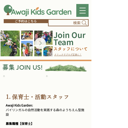
ご予約はこちら
検索
Join Our
Team
スタッフについて
クリックでブログ記事に！
募集
JOIN US!
​保育士
English Staff
1. 保育士・活動スタッフ
Awaji Kids Garden:
バイリンガルの自然活動を実践する森のようちえん型施
設
募集職種【保育士】