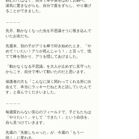
頼むのではなく、自分で革手袋をはめてお鍋へ。
湯気に驚きながらも、自分で蓋をずらし、やり遂げ
ることができました。
＿＿＿＿
先月、動かなくなった虫を不思議そうに覗き込んで
いたお友だち。
先週末、別の子がアリを棒で叩き始めたとき、「や
めて！いたい！アリが死んじゃう！」と言って、慌
てて棒を預かり、アリを隠してあげました。
「動かなくなる不思議」を大人が止めずに見守った
からこそ、自分で考いて動いたのだと思います。
保護者の方も「こんなに深く関わってくれる所に出
会えて、本当にラッキーだねと夫と話していたんで
す」と喜んでくださいました。
＿＿＿＿
毎週変わらない安心のフィールドで、子どもたちは
「やりたい！」そして「できた！」という自信を、
自ら見つけていきます。
先週の「失敗しちゃった」が、今週の「もう一
回！」に変わる。