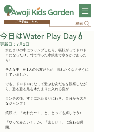
ご予約はこちら
検索
今日はWater Play Day💧
更新日：
7月2日
水たまりの中にジャンプしたり、寝転がってドロド
ロになったり、竹で作った水鉄砲で水をかけあった
り♪
そんな中、朝1人のお友だちが、濡れたくなさそうに
していました。
でも、ドロドロになって遊ぶお友だちを観察しなが
ら、恐る恐る足を水たまりに入れる姿が……
ランチの後、すぐに水たまりに行き、自分から大き
なジャンプ！
笑顔で、「ぬれた〜！」と、とっても嬉しそう♪
「やってみたい！」が、「楽しい！」に変わる瞬
間。