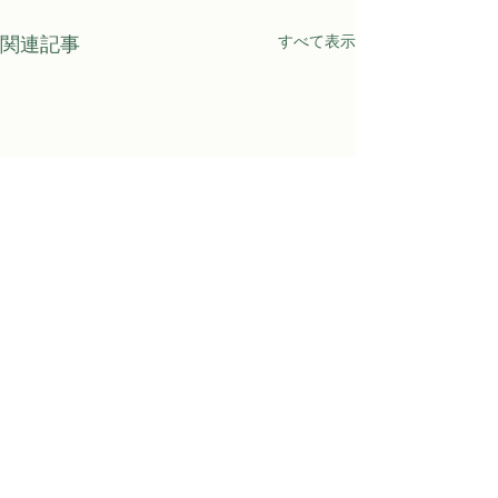
すべて表示
関連記事
Awaji Kids Garden
〒656-1531 淡路市江井682番地
Email:
awajikidsgarden@pasonagroup.co.jp
Phone:
080-3679-4016
事務局対応時間：月～金 10:00～16:00（祝日・年末年始を除く）