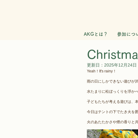
AKGとは？
参加につ
Chris
更新日：
2025年12月24日
Yeah！It's rainy！
雨の日にしかできない遊びが
水たまりに松ぼっくりを浮かべた
子どもたちが考える遊びは、本
今日はテントの下でたき火を
火のあたたかさや煙の香りと