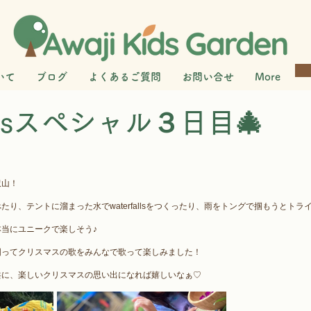
いて
ブログ
よくあるご質問
お問い合せ
More
tmasスペシャル３日目🎄
沢山！　
り、テントに溜まった水でwaterfallsをつくったり、雨をトングで掴もうとトライ
当にユニークで楽しそう♪
囲ってクリスマスの歌をみんなで歌って楽しみました！
共に、楽しいクリスマスの思い出になれば嬉しいなぁ♡