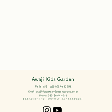
Awaji Kids Garden
〒656-1531 淡路市江井682番地
Email:
awajikidsgarden@pasonagroup.co.jp
Phone:
080-3679-4016
事務局対応時間：月～金 10:00～16:00（祝日・年末年始を除く）
AK
今日は小学生スペシャルイベ