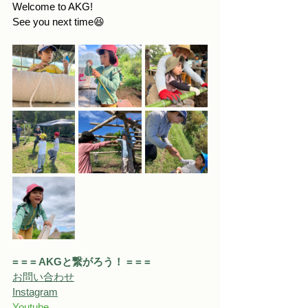
Welcome to AKG!
See you next time😆
= = = AKGと繋がろう！ = = = 
お問い合わせ
Instagram
Youtube