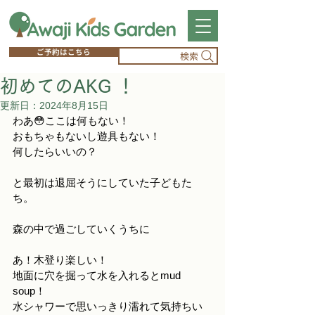
ご予約はこちら
検索
初めてのAKG ！
更新日：
2024年8月15日
わあ😳ここは何もない！　
おもちゃもないし遊具もない！　
何したらいいの？
と最初は退屈そうにしていた子どもた
ち。
森の中で過ごしていくうちに　
あ！木登り楽しい！
地面に穴を掘って水を入れるとmud 
soup！
水シャワーで思いっきり濡れて気持ちい