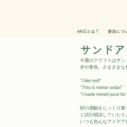
AKGとは？
参加につ
サンドア
今週のクラフトはサン
赤や黄色、さまざまな
"I like red!"
"This is melon soda! "
"I made mixed juice for
砂の感触をじっくり握
と試行錯誤していたり
いつも色んなアイデア