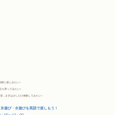
〉
軽に楽しみたい♪ 
立ち寄ってみたい♪
安...まずは少しだけ体験してみたい♪
、氷遊び・水遊びを英語で楽しもう！
：00～12：00