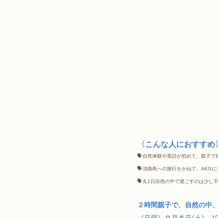
〈こんな人におすすめ
🗣自然体験や英語が初めて。親子で気
🗣淡路島への旅行をかねて、AKGに
🗣丸1日自然の中で過ごすのは少し不
２時間親子で、自然の中
〈日時〉９月６日(土)　10