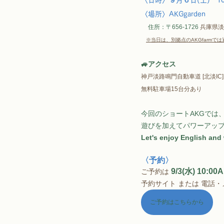
〈場所〉AKGgarden
住所：〒656-1726 
兵庫県淡
※当日は、別拠点のAKGfarmでは
🚙アクセス
神戸淡路鳴門自動車道 [北淡IC]
無料駐車場15台分あり
今回のショートAKGでは
遊びを加えてパワーアップ
Let's enjoy English and 
〈予約〉
9/3(水) 10:00A
ご予約は
予約サイト または 電話・
ご予約はこちらから