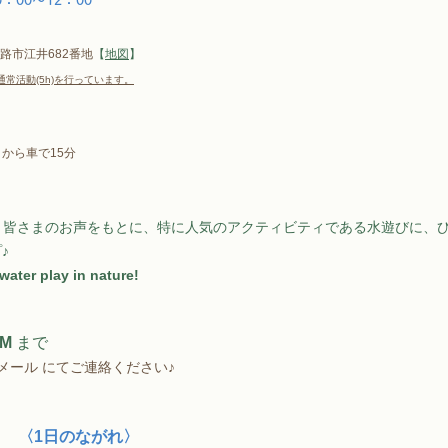
路市江井682番地
【
地図
】
通常活動(5h)を行っています。
 から車で15分
、皆さまのお声をもとに、特に人気のアクティビティである水遊びに、
♪
water play in nature!
M 
まで
メール にてご連絡ください♪
〈1日のながれ〉