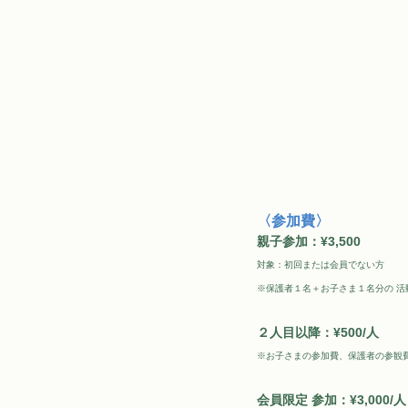
〈参加費〉
親子参加：¥3,500
対象：初回または会員でない方
※保護者１名＋お子さま１名分の 活
２人目以降：¥500/人
※お子さまの参加費、保護者の参観
会員限定 参加：¥3,000/人