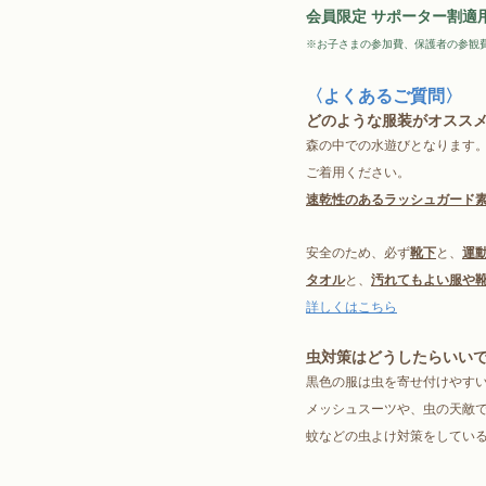
会員限定 サポーター割適用：
※お子さまの参加費、保護者の参観費
〈よくあるご質問〉
どのような服装がオスス
森の中での水遊びとなります
ご着用ください。
速乾性のあるラッシュガード素
安全のため、必ず
靴下
と、
運
タオル
と、
汚れてもよい服や
詳しくはこちら
虫対策はどうしたらいい
黒色の服は虫を寄せ付けやす
メッシュスーツや、虫の天敵
蚊などの虫よけ対策をしてい