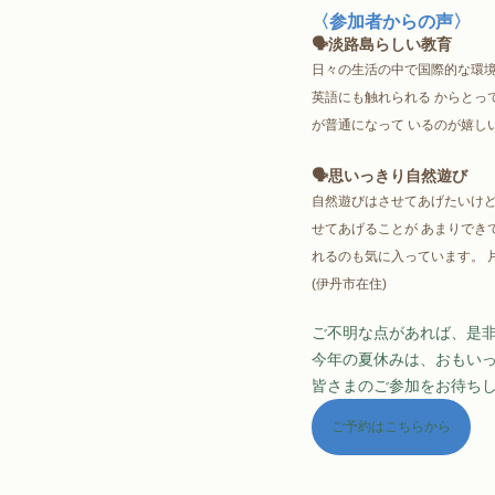
〈参加者からの声〉
🗣淡路島らしい教育
日々の生活の中で国際的な環境
英語にも触れられる からとっ
が普通になって いるのが嬉しい
🗣思いっきり自然遊び
自然遊びはさせてあげたいけど
せてあげることが あまりでき
れるのも気に入っています。 
(伊丹市在住)
ご不明な点があれば、是非
今年の夏休みは、おもい
皆さまのご参加をお待ちし
ご予約はこちらから