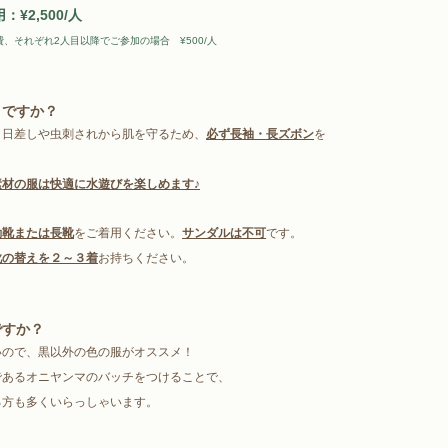
¥2,500/人
、それぞれ2人目以降でご参加の場合　¥500/人
メですか？
。日差しや虫刺されから肌を守るため、
必ず長袖・長ズボン
を
材の服は快適に水遊びを楽しめます♪
動靴または長靴
をご着用ください。
サンダルは不可
です。
靴の替えを２～３着
お持ちください。
ですか？
いので、黒以外の色の服がオススメ！
であるオニヤンマのバッチをつけることで、
る方も多くいらっしゃいます。