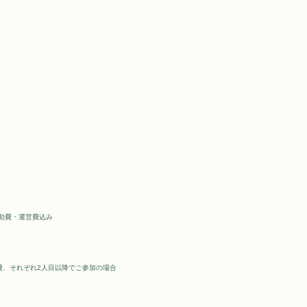
動費・運営費込み
費、それぞれ2人目以降でご参加の場合
 