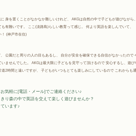
に 身を置くことがなかなか難しいけれど、 AKGは自然の中で子どもが遊びながら
ても有難いです。 ここ(淡路島)らしい教育って感じ。 何より英語を楽しんでいて、
！ (神戸市在住)
、 公園だと周りの人の目もあるし、 自分が安全を確保できる自信がなかったので 
ていませんでした。 AKGは最大限に子どもを見守って頂けるので 安心するし、遊び
片道2時間と遠いですが、 子どもがいつもとても楽しみにしているので これからも通
お気軽に[電話・メール]でご連絡ください♪
っきり森の中で英語を交えて楽しく遊びませんか？
ています♪