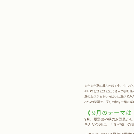
まだまだ夏の暑さが続く中、少しず
AKGではまだまだたくさんのお野菜
夏のおひさまをいっぱいに浴びてみ
AKGの菜園で、実りの秋を一緒に楽
《 9月のテーマは「
9月、夏野菜や秋のお野菜がた
そんな今月は、「食べ物」の