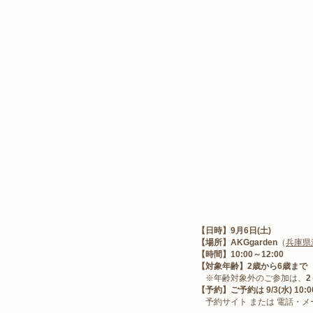
【日時】9月6日(土) 
【場所】
AKGgarden
（
兵庫県
【時間】10:00～12:00
【対象年齢】2歳から6歳まで
　※年齢対象外のご参加は、
【予約】
ご予約は
 9/3(水) 10:
　予約サイト または 電話・メ