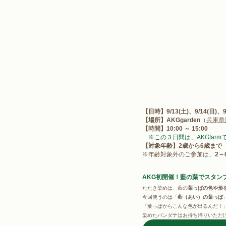
【日時】
9/13(土)、9/14(日)、
【場所】AKGgarden
（
兵庫県
【時間】10:00 ～ 15:00
※この３日間は、AKGfar
【対象年齢】2歳から6歳まで
※年齢対象外のご参加は、
2
AKG初開催！藍の葉でスタン
たたき染めは、藍の
葉っぱの色や形
今回使うのは「
藍（あい）の葉っぱ
「葉っぱからこんな色が出るんだ！
染めたバンダナはお持ち帰りいただけ