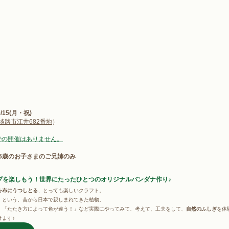
9/15(月・祝)
淡路市江井682番地
）
mでの開催はありません。
～6歳のお子さまのご兄姉のみ
プを楽しもう！世界にたったひとつのオリジナルバンダナ作り♪
を布にうつしとる
、とっても楽しいクラフト。
」という、昔から日本で親しまれてきた植物。
」「たたき方によって色が違う！」など実際にやってみて、考えて、工夫をして、
自然のふしぎ
を体
ます♪