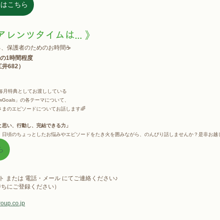
しくはこちら
レンツタイムは... 》
る、保護者のためのお時間☕
:00の1時間程度
江井682）
毎月特典としてお渡ししている
wGoals」の各テーマについて、
まのエピソードについてお話します🌈
と思い、行動し、完結できる力」
日頃のちょっとしたお悩みやエピソードをたき火を囲みながら、のんびり話しませんか？是非お越
ら
 または 電話・メール にてご連絡ください♪
待ちにご登録ください）
oup.co.jp