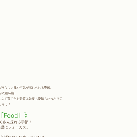
つ秋らしい風や空気が感じられる季節。
が収穫時期♪
んなで育てたお野菜は栄養も愛情もたっぷり♡
しもう！
Food」》
くさん採れる季節！
英語にフォーカス。