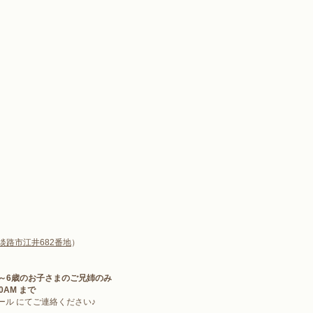
淡路市
江井682番地
）
2～6歳のお子さまのご兄姉のみ
00AM 
まで
ール にてご連絡ください♪