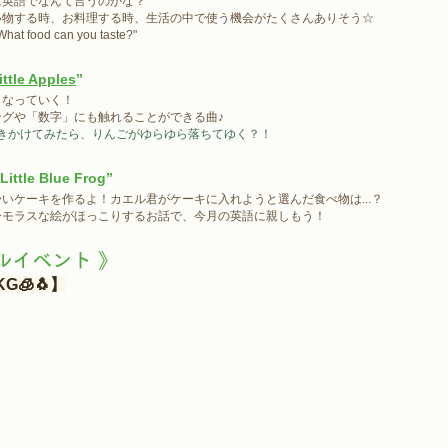
は英語でなんて言うのかな？
い物する時、お料理する時、生活の中で使う機会がたくさんありそう☆
"What food can you taste?" 
ittle Apples
”
くなっていく！
グや「数字」にも触れることができる曲♪
吹きかけてみたら、りんごがゆらゆら落ちてゆく？！
Little Blue Frog”
いケーキを作るよ！カエル君がケーキに入れようと選んだ食べ物は...？
ーモラスな絵がほっこりするお話で、今月の英語に親しもう！
ルイベント 》
G🧊🐧】