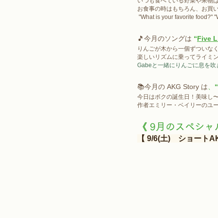
いつも食べている野菜や果物
お食事の時はもちろん、お買
 "What is your favorite food?" 
🎵今月のソングは
“
Five L
りんごが木から一個ずついな
楽しいリズムに乗ってライミン
Gabeと一緒にりんごに息を
📚今月の AKG Story は
、
“
今日はボクの誕生日！美味し〜
作者エミリー・ベイリーのユ
《 9月のスペシャ
【 9/6(土)　ショートAK