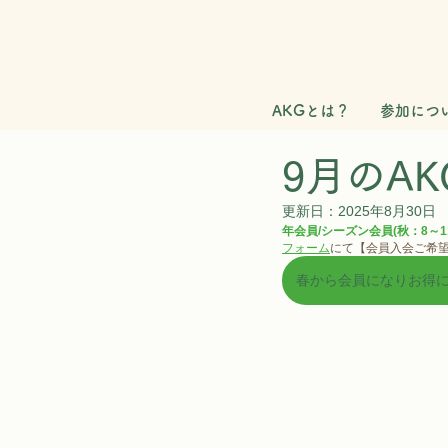
AKGとは？
参加につ
9月のAK
更新日：
2025年8月30日
年会員/シーズン会員(秋：8～1
フォーム
にて【会員入会ご希
春から会員になりお得