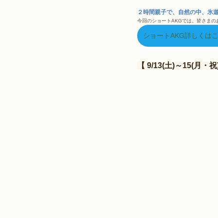
２時間親子で、自然の中、氷
今回のショートAKGでは、皆さま
ショートAKG詳しくは
【 9/13(土)～15(月・祝