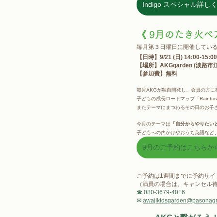
Indigo スペシャル詳
《 9月のたき火ペア
毎月第３日曜日に開催してい
【日時】9/21 (日) 14:00-15
【場所】AKGgarden (淡路市
【参加費】無料
毎月AKGが独自開発し、会員の方に
子どもの成長ロードマップ「Rainbo
またテーマにまつわるその日のお子さ
今月のテーマは
「自分からやりたい
子どもへの声かけやおうち英語など、
9月のご予約はこちらか
ご予約は1週間までに予約サイト
（満員の場合は、キャンセル
☎ 080-3679-4016
✉ 
awajikidsgarden@pasonagr