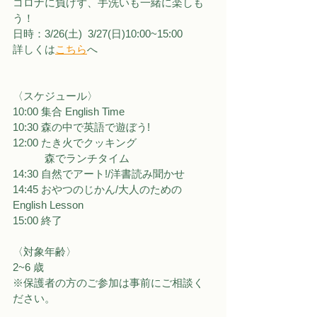
コロナに負けず、手洗いも一緒に楽しも
う！
日時：3/26(土)  3/27(日)10:00~15:00
詳しくは
こちら
へ
〈スケジュール〉
10:00 集合 English Time
10:30 森の中で英語で遊ぼう!
12:00 たき火でクッキング
　　　森でランチタイム 
14:30 自然でアート!/洋書読み聞かせ
14:45 おやつのじかん/大人のための 
English Lesson
15:00 終了
〈対象年齢〉
2~6 歳
※保護者の方のご参加は事前にご相談く
ださい。