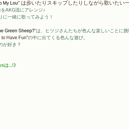
" は歩いたりスキップしたりしながら歌いたい
o My Lou
をAKG流にアレンジ♪
りに一緒に歌ってみよう！
the Green Sheep?
”は、ヒツジさんたちが色んな楽しいことに挑
e to Have Fun
”
の中に出てくる色んな遊び。
のが好き？
sは...!》