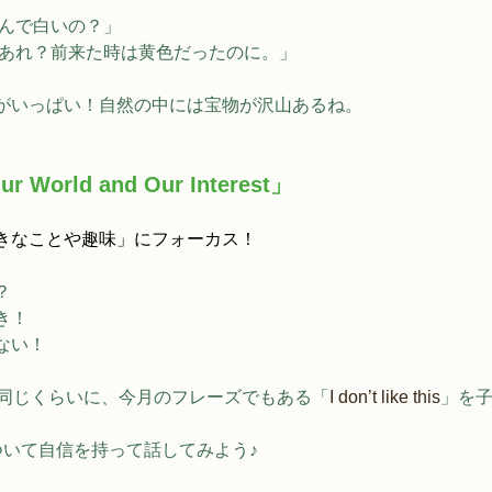
んで白いの？」 
「あれ？前来た時は黄色だったのに。」 
がいっぱい！自然の中には宝物が沢山あるね。
orld and Our Interest」
きなことや趣味」にフォーカス！
？
き！
ない！
と同じくらいに、今月のフレーズでもある「
I don’t like this
」を
。
ついて自信を持って話してみよう♪