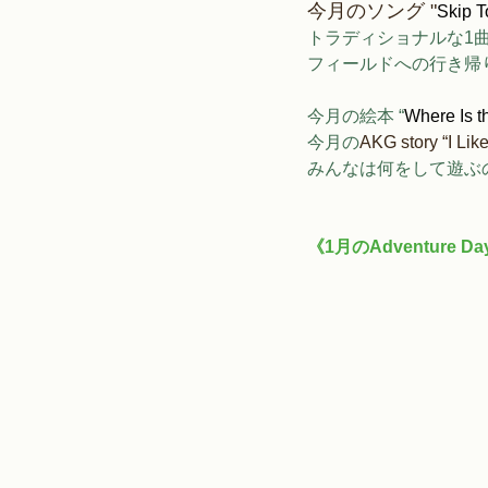
今月のソング "
Skip T
トラディショナルな1曲
フィールドへの行き帰
今月の絵本 “
Where Is 
今月の
AKG story “I Lik
みんなは何をして遊ぶ
《1月のAdventure Day