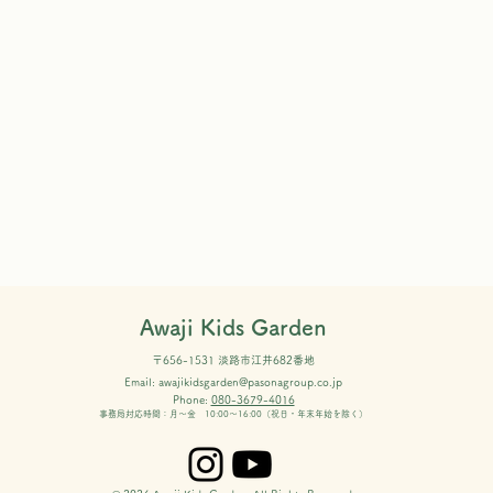
Awaji Kids Garden
〒656-1531 淡路市江井682番地
8月のランチ
Email:
awajikidsgarden@pasonagroup.co.jp
Phone:
080-3679-4016
事務局対応時間：月～金 10:00～16:00（祝日・年末年始を除く）
AK