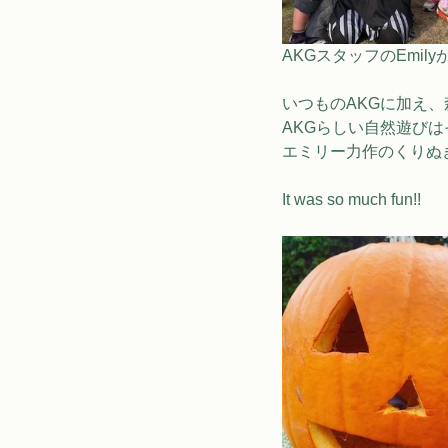
AKGスタッフのEmi
いつものAKGに加え
AKGらしい自然遊びはそ
エミリー力作のくりぬきカボ
It was so much fun!!