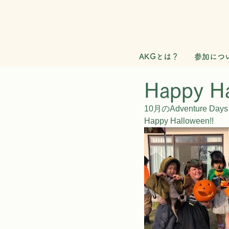
AKGとは？
参加につ
Happy Ha
10月のAdventure D
Happy Halloween!!