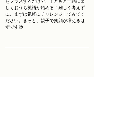
をプラスするだけで、子どもと一緒に楽
しくおうち英語が始める！難しく考えず
に、まずは気軽にチャレンジしてみてく
ださい。きっと、親子で笑顔が増えるは
ずです😃
●
Awaji Kids Gardenとは
●
【英語×自然】2歳から6歳の週末インター
ナショナル森のようちえん。