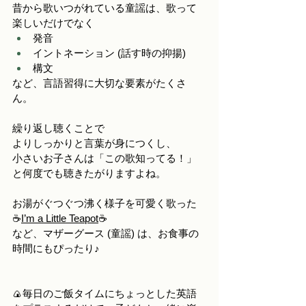
昔から歌いつがれている童謡は、歌って
楽しいだけでなく
発音
イントネーション (話す時の抑揚)
構文
など、言語習得に大切な要素がたくさ
ん。
繰り返し聴くことで
よりしっかりと言葉が身につくし、
小さいお子さんは「この歌知ってる！」
と何度でも聴きたがりますよね。
お湯がぐつぐつ沸く様子を可愛く歌った
☕️
I’m a Little Teapot
☕️
など、マザーグース (童謡) は、お食事の
時間にもぴったり♪
🍙毎日のご飯タイムにちょっとした英語