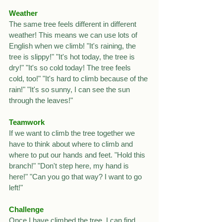
Weather
The same tree feels different in different 
weather! This means we can use lots of 
English when we climb! "It's raining, the 
tree is slippy!" "It's hot today, the tree is 
dry!" "It's so cold today! The tree feels 
cold, too!" "It's hard to climb because of the 
rain!" "It's so sunny, I can see the sun 
through the leaves!"
Teamwork
If we want to climb the tree together we 
have to think about where to climb and 
where to put our hands and feet. "Hold this 
branch!" "Don't step here, my hand is 
here!" "Can you go that way? I want to go 
left!"
Challenge
Once I have climbed the tree, I can find 