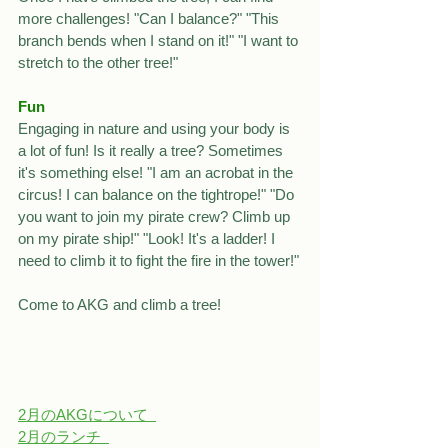
more challenges! "Can I balance?" "This 
branch bends when I stand on it!" "I want to 
stretch to the other tree!"
Fun
Engaging in nature and using your body is 
a lot of fun! Is it really a tree? Sometimes 
it's something else! "I am an acrobat in the 
circus! I can balance on the tightrope!" "Do 
you want to join my pirate crew? Climb up 
on my pirate ship!" "Look! It's a ladder! I 
need to climb it to fight the fire in the tower!"
Come to AKG and climb a tree!
2月のAKGについて  
2月のランチ  