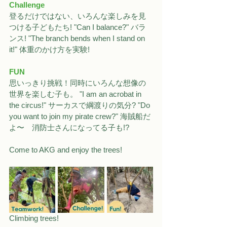
Challenge
登るだけではない、いろんな楽しみを見
つける子どもたち! "Can I balance?" バラ
ンス! "The branch bends when I stand on 
it!" 体重のかけ方を実験!
FUN
思いっきり挑戦！同時にいろんな想像の
世界を楽しむ子も。 "I am an acrobat in 
the circus!" サーカスで綱渡りの気分? "Do 
you want to join my pirate crew?" 海賊船だ
よ〜　消防士さんになってる子も!?
Come to AKG and enjoy the trees!
Climbing trees!