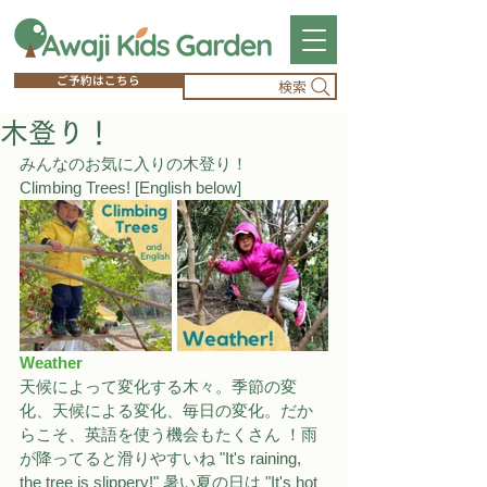
ご予約はこちら
検索
木登り！
みんなのお気に入りの木登り！
Climbing Trees! [English below]
Weather
天候によって変化する木々。季節の変
化、天候による変化、毎日の変化。だか
らこそ、英語を使う機会もたくさん ！雨
が降ってると滑りやすいね "It's raining, 
the tree is slippery!" 暑い夏の日は "It's hot 