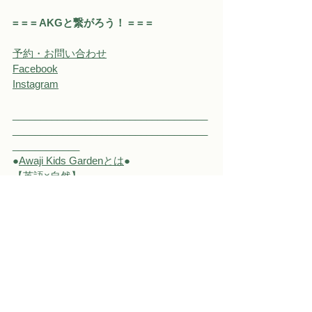
= = = AKGと繋がろう！ = = = 
予約・お問い合わせ
Facebook
Instagram
___________________________________
___________________________________
____________
●
Awaji Kids Gardenとは
●
【英語×自然】
自分と他者を心豊かにできる人を育む2歳
から6歳のインターナショナル森のようち
えん。
淡路島の大自然の中でのびのびとした自
由遊びを中心に、自らのたくさんの挑戦
と経験、
英語力と国際感覚を育みます。
毎週末【土】【日】にイベント開催中！