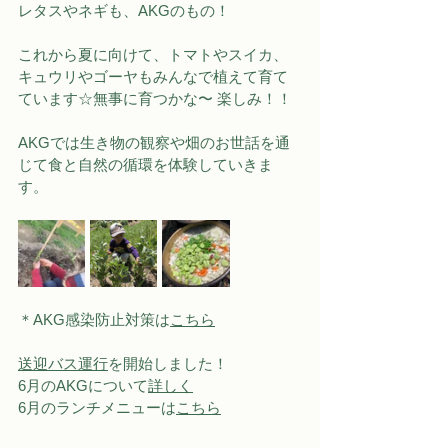
レタスやネギも、AKGのもの！
これから夏に向けて、トマトやスイカ、
キュウリやゴーヤもみんなで植えて育て
ています☆無事に育つかな〜 楽しみ！！
AKGでは生き物の観察や畑のお世話を通
じて食と自然の循環を体験していきま
す。
＊AKG感染防止対策は
こちら
送迎バス運行
を開始しました！
6月のAKGについて
詳しく
6月のランチメニューは
こちら