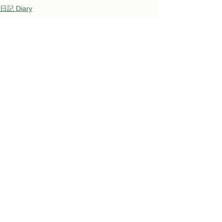
日記 Diary
すべて表示
関連記事
Awaji Kids Garden
〒656-1531 淡路市江井682番地
Email:
awajikidsgarden@pasonagroup.co.jp