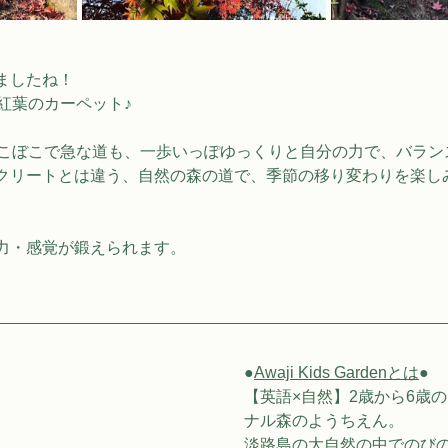
ましたね！
紅葉のカーペット♪
でこぼこで急な道も、一歩いっぽゆっくりと自分の力で、バラン
クリートとは違う、自然の森の道で、季節の移り変わりを楽し
力・感覚が鍛えられます。
●
Awaji Kids Gardenとは
●
【英語×自然】2歳から6歳
ナル森のようちえん。
淡路島の大自然の中でのび