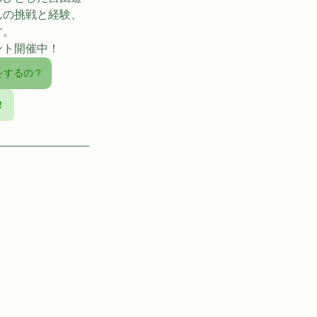
んの挑戦と経験、
す。
ント開催中！
をするの？
！