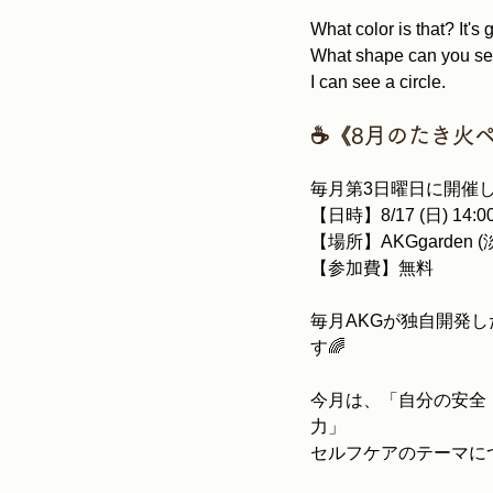
What color is that? It's 
What shape can you s
I can see a circle.
☕《8月のたき火ペ
毎月第3日曜日に開催
【日時】8/17 (日) 14:
【場所】AKGgarden 
【参加費】無料
毎月AKGが独自開発し
す🌈
今月は、「自分の安全
力」
セルフケアのテーマに