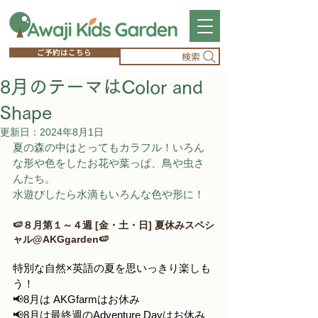
ご予約はこちら
検索
8月のテーマはColor and
Shape
更新日：
2024年8月1日
夏の森の中はとってもカラフル！いろん
な形や色をしたお花や葉っぱ、鳥や虫さ
んたち。
水遊びしたら水滴もいろんな色や形に！
🍉８月第１～４週 [金・土・日] 夏休みスペシ
ャル@AKGgarden🍉
特別な自然×英語の夏を思いっきり楽しも
う！
📢8月は AKGfarmはお休み
📢8月は最終週のAdventure Dayはお休み