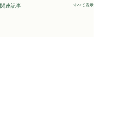
すべて表示
関連記事
Awaji Kids Garden
〒656-1531 淡路市江井682番地
Email:
awajikidsgarden@pasonagroup.co.jp
Phone:
080-3679-4016
事務局対応時間：月～金 10:00～16:00（祝日・年末年始を除く）