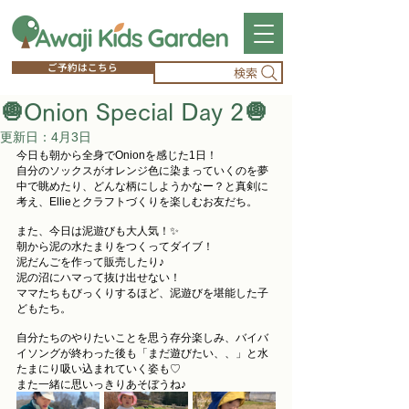
ご予約はこちら
検索
🧅Onion Special Day 2🧅
更新日：
4月3日
今日も朝から全身でOnionを感じた1日！
自分のソックスがオレンジ色に染まっていくのを夢
中で眺めたり、どんな柄にしようかなー？と真剣に
考え、Ellieとクラフトづくりを楽しむお友だち。
また、今日は泥遊びも大人気！✨
朝から泥の水たまりをつくってダイブ！
泥だんごを作って販売したり♪
泥の沼にハマって抜け出せない！
ママたちもびっくりするほど、泥遊びを堪能した子
どもたち。
自分たちのやりたいことを思う存分楽しみ、バイバ
イソングが終わった後も「まだ遊びたい、、」と水
たまにり吸い込まれていく姿も♡
また一緒に思いっきりあそぼうね♪