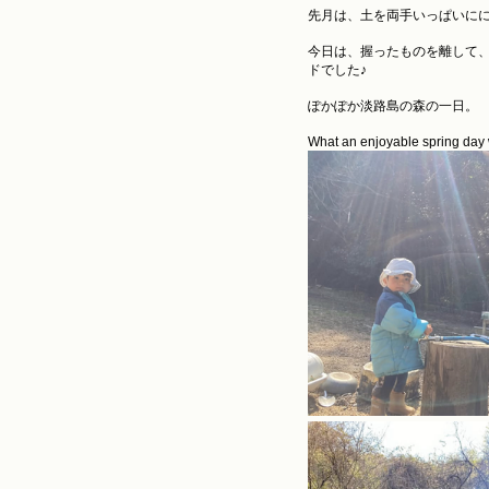
先月は、土を両手いっぱいにに
今日は、握ったものを離して
ドでした♪
ぽかぽか淡路島の森の一日。
What an enjoyable spring day