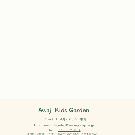
Awaji Kids Garden
〒656-1531 淡路市江井682番地
Email:
awajikidsgarden@pasonagroup.co.jp
Phone:
080-3679-4016
事務局対応時間：月～金 10:00～16:00（祝日・年末年始を除く）