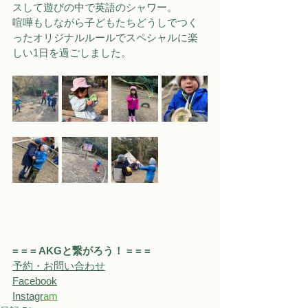
スして遊びの中で英語のシャワー。
喧嘩もしながら子どもたちどうしでつく
ったオリジナルルールでスペシャルに楽
しい1日を過ごしました。
= = = AKGと繋がろう！ = = = 
予約・お問い合わせ
Facebook
Instagr
a
m