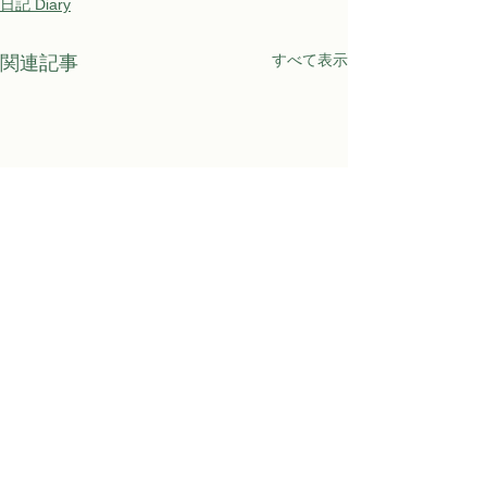
日記 Diary
すべて表示
関連記事
Awaji Kids Garden
〒656-1531 淡路市江井682番地
Email:
awajikidsgarden@pasonagroup.co.jp
Phone:
080-3679-4016