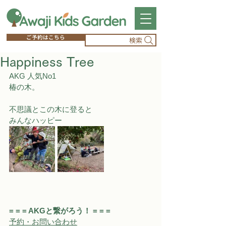
ご予約はこちら
検索
Happiness Tree
AKG 人気No1
椿の木。
不思議とこの木に登ると
みんなハッピー
= = = AKGと繋がろう！ = = = 
予約・お問い合わせ