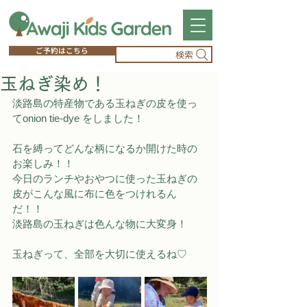
ご予約はこちら
検索
玉ねぎ染め！
淡路島の特産物である玉ねぎの皮を使っ
てonion tie-dye をしました！
石を縛ってどんな柄になるか開けた時の
お楽しみ！！　
今日のランチやおやつに使った玉ねぎの
皮がこんな風に布に色をつけれるん
だ！！　
淡路島の玉ねぎは色んな物に大変身！
玉ねぎって、全部を大切に使えるね♡