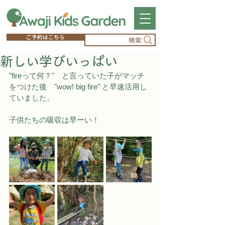
ご予約はこちら
検索
新しい学びいっぱい
"fireって何？"　と言っていた子がマッチ
をつけた後　"wow! big fire" と早速活用し
ていました。　
子供たちの吸収は早ーい！