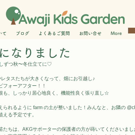
いて
ブログ
よくあるご質問
お問い合せ
More
になりました
少しずつ秋〜冬仕立てに♡
やレタスたちが大きくなって、畑にお引越し♪
ビフォーアフター！！
根も、しっかり居心地良く、機能性良く張り直し☆
るように farm の土が整いました！みんなと、お隣の @challe
植える予定です。
苗たちは、AKGサポーターの保護者の方が蒔いてくださいまし