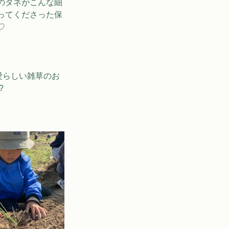
のタネがこんな細
ってくださった保
♡
愛らしい雑草のお
?