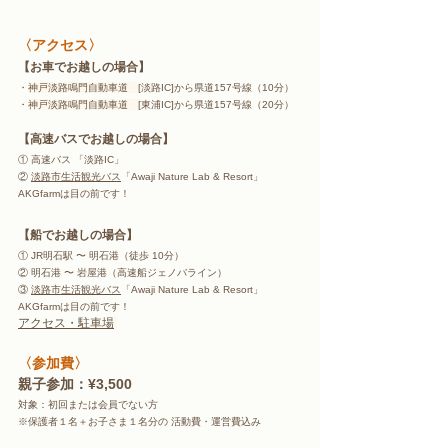
〈アクセス〉
【お車でお越しの場合】
・
神戸淡路鳴門自動車道　[
淡路IC
]
から県道157号線（10分） 
・
神戸淡路鳴門自動車道　[
東浦IC
]
から県道157号線（20分）
【高速バスでお越しの場合】
① 高速バス 「淡路IC」 
② 
淡路市生活観光バス
「Awaji Nature Lab & Resort」 
AKGfarmは目の前です！
【船でお越しの場合】
① JR明石駅 〜 明石港（徒歩 10分）
② 明石港 〜 岩屋港（高速船ジェノバライン）
③ 
淡路市生活観光バス
「Awaji Nature Lab & Resort」 
AKGfarmは目の前です！
アクセス・駐車場
〈参加費〉
親子参加：¥3,500
対象：初回または会員でない方
※保護者１名＋お子さま１名分の 活動費・運営費込み