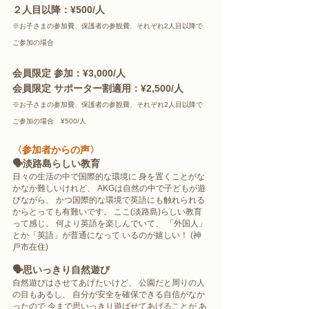
２人目以降：¥500/人
※お子さまの参加費、保護者の参観費、それぞれ2人目以降で
ご参加の場合
会員限定 参加：¥3,000/人 
会員限定 サポーター割適用：¥2,500/人
※お子さまの参加費、保護者の参観費、それぞれ2人目以降で
ご参加の場合　¥500/人
〈参加者からの声〉
🗣淡路島らしい教育
日々の生活の中で国際的な環境に 身を置くことがな
かなか難しいけれど、 AKGは自然の中で子どもが遊
びながら、 かつ国際的な環境で英語にも触れられる 
からとっても有難いです。 ここ(淡路島)らしい教育
って感じ。 何より英語を楽しんでいて、 「外国人」
とか「英語」が普通になって いるのが嬉しい！ (神
戸市在住)
🗣思いっきり自然遊び
自然遊びはさせてあげたいけど、 公園だと周りの人
の目もあるし、 自分が安全を確保できる自信がなか
ったので 今まで思いっきり遊ばせてあげることが あ