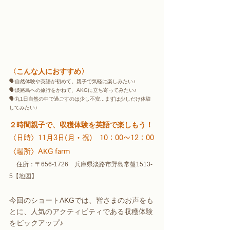
〈こんな人におすすめ〉
🗣自然体験や英語が初めて。親子で気軽に楽しみたい♪ 
🗣淡路島への旅行をかねて、AKGに立ち寄ってみたい♪
🗣丸1日自然の中で過ごすのは少し不安...まずは少しだけ体験
してみたい♪
２時間親子で、収穫体験を英語で楽しもう！
〈日時〉11月3日(月・祝)　10：00～12：00
〈場所〉AKG farm
住所：〒656-1726　兵庫県淡路市野島常盤1513-
5【
地図
】
今回のショートAKGでは、皆さまのお声をも
とに、人気のアクティビティである収穫体験
をピックアップ♪