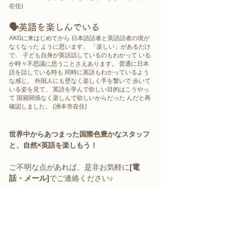
在住)
🗣
英語を楽しんでいる
AKGに来はじめてから 日本語話者と英語話者の境が
なくなった ように思います。 「楽しい」があるだけ
で、 子ども自身が英語話しているのもわかって いる
か時々不思議に思うことさえあります。 普通に日本
語を話している時も 同時に英語もわかっているよう
な感じ。 外国人にも壁なく楽しく手を繋いで 歩いて
いる姿を見て、 英語を学んで欲しい目的はこうやっ
て 国籍関係なく楽しんで欲しいからだった んだと再
確認しました。 (洲本市在住)
世界中からあつまった国際色豊かなスタッフ
と、
自然×英語を楽しもう！
ご不明な点があれば、是非お気軽に
[電
話・メール]
でご連絡ください♪
Email: 
awajikidsgarden@pasonagroup.co.jp
Tell: 
080-3679-4016
皆さまのご参加をお待ちしています♪
ご予約はこちら