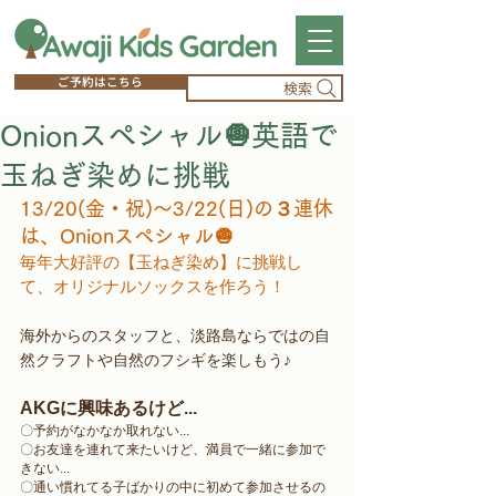
ご予約はこちら
検索
Onionスペシャル🧅英語で
玉ねぎ染めに挑戦
13/20(金・祝)〜3/22(日)の３連休
は、Onionスペシャル🧅
毎年大好評の【玉ねぎ染め】に挑戦し
て、オリジナルソックスを作ろう！
海外からのスタッフと、淡路島ならではの自
然クラフトや自然のフシギを楽しもう♪
AKGに興味あるけど...
〇予約がなかなか取れない...
〇お友達を連れて来たいけど、満員で一緒に参加で
きない...
〇通い慣れてる子ばかりの中に初めて参加させるの