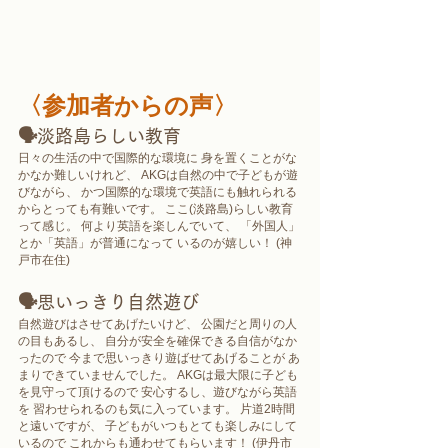
〈参加者からの声〉
🗣
淡路島らしい教育
日々の生活の中で国際的な環境に 身を置くことがな
かなか難しいけれど、 AKGは自然の中で子どもが遊
びながら、 かつ国際的な環境で英語にも触れられる 
からとっても有難いです。 ここ(淡路島)らしい教育
って感じ。 何より英語を楽しんでいて、 「外国人」
とか「英語」が普通になって いるのが嬉しい！ (神
戸市在住)
🗣
思いっきり自然遊び
自然遊びはさせてあげたいけど、 公園だと周りの人
の目もあるし、 自分が安全を確保できる自信がなか
ったので 今まで思いっきり遊ばせてあげることが あ
まりできていませんでした。 AKGは最大限に子ども
を見守って頂けるので 安心するし、遊びながら英語
を 習わせられるのも気に入っています。 片道2時間
と遠いですが、 子どもがいつもとても楽しみにして
いるので これからも通わせてもらいます！ (伊丹市