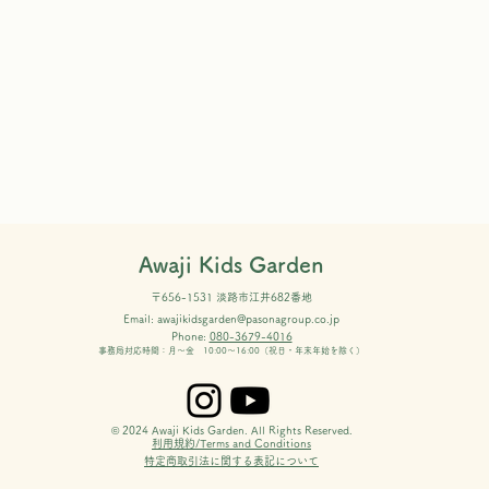
Awaji Kids Garden
〒656-1531 淡路市江井682番地
8月のランチ
Email:
awajikidsgarden@pasonagroup.co.jp
Phone:
080-3679-4016
事務局対応時間：月～金 10:00～16:00（祝日・年末年始を除く）
AK
© 2024 Awaji Kids Garden. All Rights Reserved.
利用規約/Terms and Conditions
​
特定商取引法に関する表記について