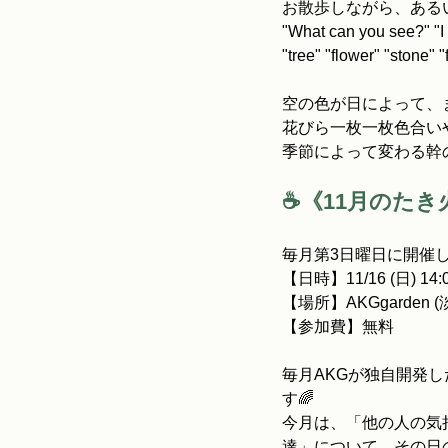
お散歩しながら、ある
"What can you see?" "I 
"tree" "flower" 
空の色が日によって、
花びら一枚一枚色合い
季節によって変わる幹
☕《11月のたき
毎月第3日曜日に開催
【日時】11/16 (日) 14
【場所】AKGgarden 
【参加費】無料
毎月AKGが独自開発し
す🌈
今月は、「他の人の気
達」について、その日