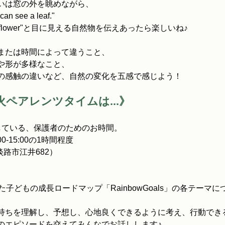
いは窓の外を眺めながら、
can see a leaf."
"stone" "flower"と目に見える自然物を伝えあったら楽しいね♪
または時間によって違うこと、
や形が多様なこと、
の感触の違いなど、自然の変化を五感で感じよう！
火ペアレンツタイムは...》
している、保護者のためのお時間。
:00-15:00の1時間程度
(淡路市江井682）
た子どもの成長ロードマップ「RainbowGoals」の各テーマ
持ちを理解し、予想し、心地良くできるように考え、行動でき
のエピソードを交えてみんなでお話しします♪