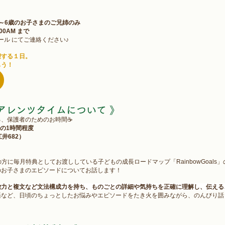
2～6歳のお子さまのご兄姉のみ
:00AM 
まで
ール にてご連絡ください♪
喫する１日。
もう！
ペアレンツタイム
について 
》
る、保護者のためのお時間☕
:00の1時間程度
江井682）
方に毎月特典としてお渡ししている子どもの成長ロードマップ「RainbowGoals
のお子さまのエピソードについてお話します！
彙力と複文など文法構成力を持ち、ものごとの詳細や気持ちを正確に理解し、伝える
など、日頃のちょっとしたお悩みやエピソードをたき火を囲みながら、のんびり