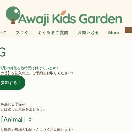
いて
ブログ
よくあるご質問
お問い合せ
More
G
3月)
の募集を随時受け付けています！
望の旨】を記入の上、ご予約をお取りください♪
に参加する！
。
を感じる季節🌸
とは違った景色を楽しもう♪
Animal」》
な動物や農場の動物さんにたくさん触れます♪