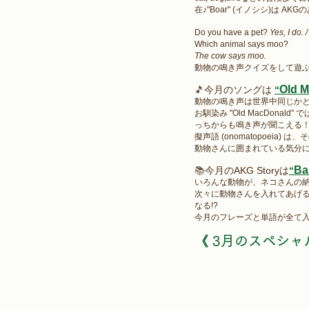
在♪"Boar" (イノシシ)は 
Do you have a pet? 
Yes, I do. /
Which animal says moo?
The cow says moo.
動物の鳴き声クイズをして遊ぶ
Old 
🎵
今月のソングは
“
動物の鳴き声は世界中同じか
お馴染み "Old MacDona
っちからも鳴き声が聞こえる
擬声語 (onomatopoei
動物さんに囲まれている気分に
Ba
📚
今月のAKG Storyは
“
いろんな動物が、ネコさんの
次々に動物さんを入れてあげる
なる!? 
今月のフレーズと単語が全て
《 3月のスペシャ