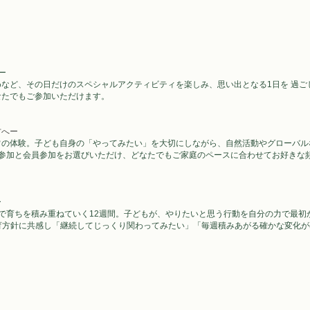
ー
など、その日だけのスペシャルアクティビティを楽しみ、思い出となる1日を 過ご
なたでもご参加いただけます。
方へー
常の体験。子ども自身の「やってみたい」を大切にしながら、自然活動やグローバル
日参加と会員参加をお選びいただけ、どなたでもご家庭のペースに合わせてお好きな
ー　
で育ちを積み重ねていく12週間。子どもが、やりたいと思う行動を自分の力で最初
育方針に共感し「継続してじっくり関わってみたい」「毎週積みあがる確かな変化