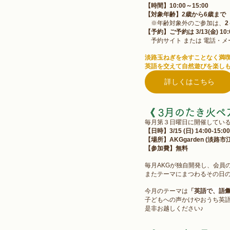
【時間】10:00～15:00
【対象年齢】2歳から6歳まで
　※年齢対象外のご参加は、
【予約】
ご予約は
 3/13(金) 10
　予約サイト または 電話・メ
淡路玉ねぎを余すことなく満
英語を交えて自然遊びを楽し
詳しくはこちら
《 3月のたき火
毎月第３日曜日に開催してい
【日時】3/15 (日) 14:00-15
【場所】AKGgarden (淡路市
【参加費】無料
毎月AKGが独自開発し、会員の
またテーマにまつわるその日
今月のテーマは
「
英語で、語
子どもへの声かけやおうち英語
是非お越しください♪