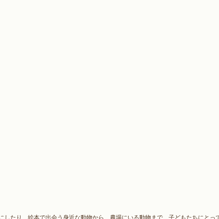
の普段よく目にしたり、絵本で出会う身近な動物から、農場にいる動物まで、子どもたちにと