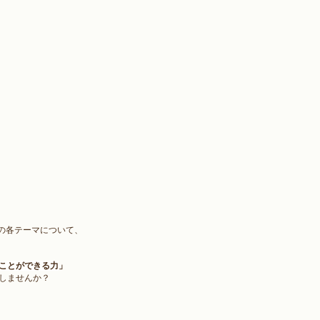
」の各テーマについて、
ことができる力
」
話しませんか？