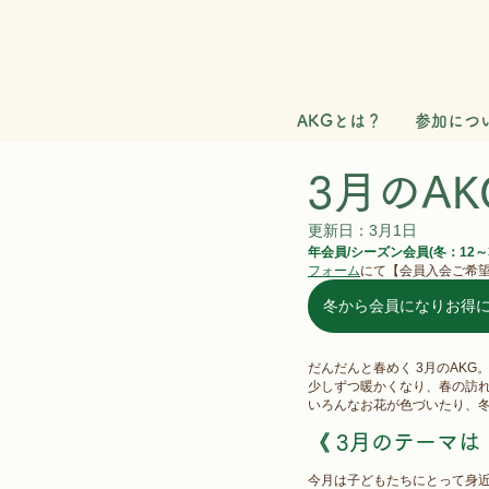
AKGとは？
参加につ
3月のAK
更新日：
3月1日
年会員/シーズン会員(冬：12～
フォーム
にて【会員入会ご希
冬から会員になりお得
だんだんと春めく 3月のAKG
少しずつ暖かくなり、春の訪れ
いろんなお花が色づいたり、冬
《 3月のテーマは「
今月は子どもたちにとって身近