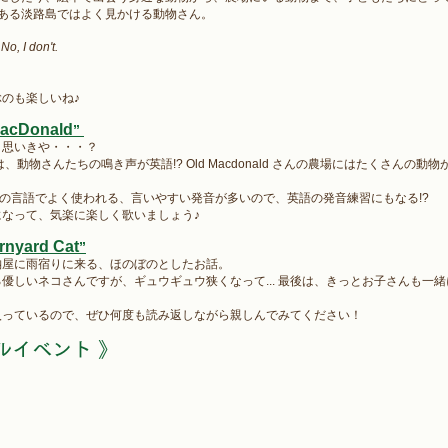
AKGのある淡路島ではよく見かける動物さん。
 No, I don't.
のも楽しいね♪
MacDonald
” 
と思いきや・・・？
ld" では、動物さんたちの鳴き声が英語!? Old Macdonald さんの農場にはたくさん
！
a) は、その言語でよく使われる、言いやすい発音が多いので、英語の発音練習にもなる!? 
なって、気楽に楽しく歌いましょう♪
rnyard Cat
”
納屋に雨宿りに来る、ほのぼのとしたお話。
優しいネコさんですが、ギュウギュウ狭くなって... 最後は、きっとお子さんも一
入っているので、ぜひ何度も読み返しながら親しんでみてください！
ルイベント 》