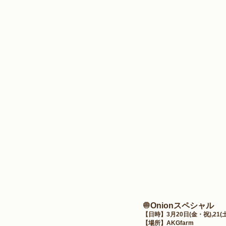
🧅
Onionスペシャル
【日時】3月20日(金・祝),21(土)
【場所】AKGfarm