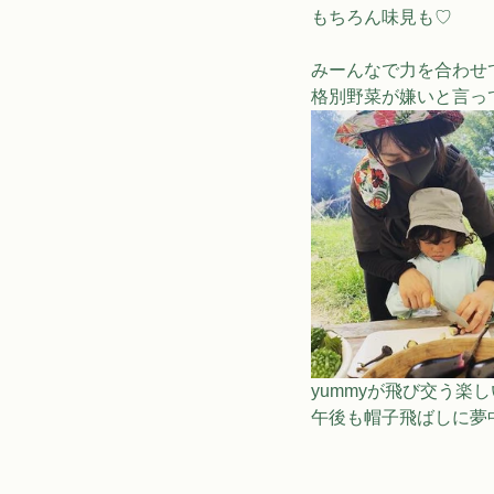
もちろん味見も♡ 
みーんなで力を合わせて
格別野菜が嫌いと言っ
yummyが飛び交う楽しいl
午後も帽子飛ばしに夢