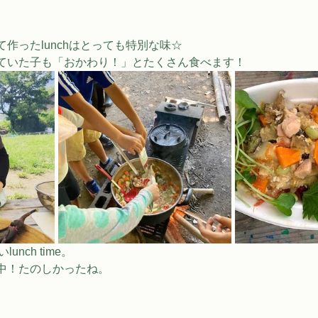
作ったlunchはとっても特別な味☆ 
ていた子も「おかわり！」とたくさん食べます！
unch time。
中！たのしかったね。