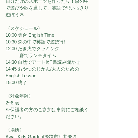
自分だけのスポーツを作ったり！森の中
で遊びや歌を通して、英語で思いっきり
遊ぼう🎾
〈スケジュール〉
10:00 集合 English Time
10:30 森の中で英語で遊ぼう!
12:00 たき火でクッキング
　　　森でランチタイム 
14:30 自然でアート!/洋書読み聞かせ
14:45 おやつのじかん/大人のための 
English Lesson
15:00 終了
〈対象年齢〉
2~6 歳
※保護者の方のご参加は事前にご相談く
ださい。
〈場所〉
Awaji Kids Garden(淡路市江井682)