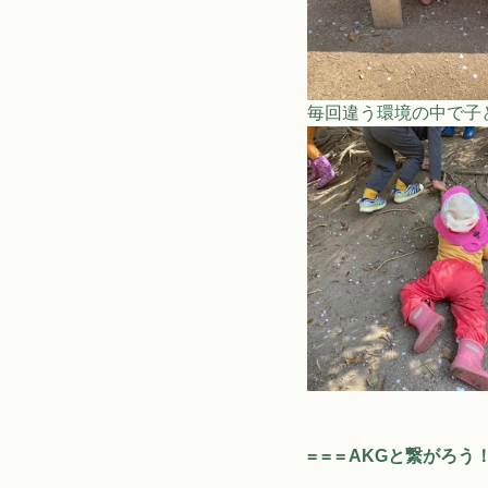
毎回違う環境の中で子
= = = AKGと繋がろう！ 