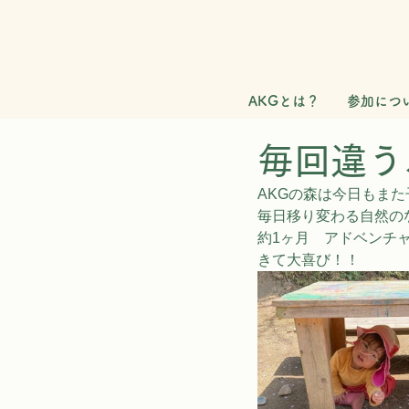
AKGとは？
参加につ
毎回違う
AKGの森は今日もま
毎日移り変わる自然の
約1ヶ月　アドベンチ
きて大喜び！！