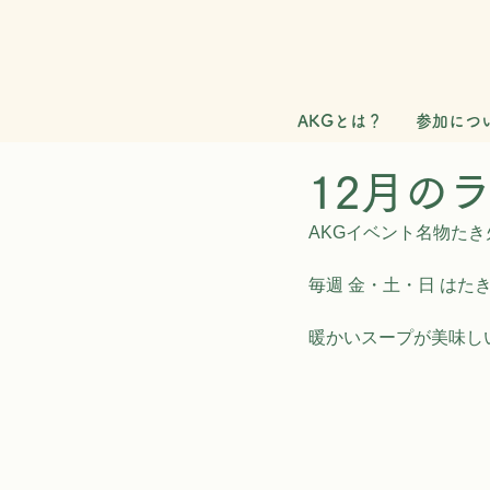
AKGとは？
参加につ
12月の
AKGイベント名物た
毎週 金・土・日 はた
暖かいスープが美味し