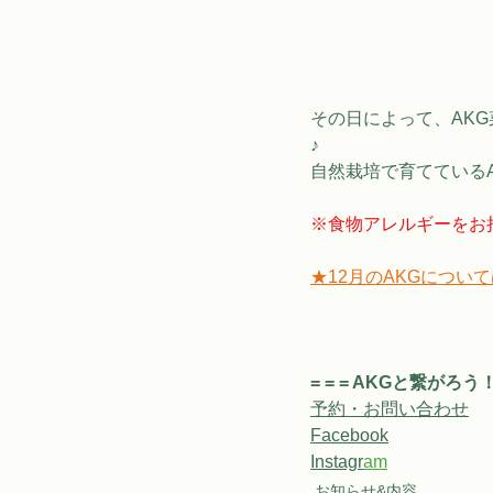
その日によって、AK
♪
自然栽培で育てている
※食物アレルギーをお
★12月のAKGについ
= = = AKGと繋がろう！ =
予約・お問い合わせ
Facebook
Instagr
a
m
お知らせ&内容