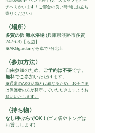
Halloweenイベント終了後、スタッフもビー
チへ向かいます！ご都合の良い時間にお立ち
寄りください♪
〈場所〉
多賀の浜 海水浴場
 (兵庫県淡路市多賀
2476-3)
【
地図
】
※AKGgardenから車で7分北上
〈参加方法〉
自由参加のため、
ご予約は不要
です。
無料
でご参加いただけます。
※通常のAKG活動とは異なるため、お子さま
は保護者の方が見守っていただきますようお
願いいたします。
〈持ち物〉
なし/手ぶらでOK！
﻿(ゴミ袋やトングは
お貸しします)