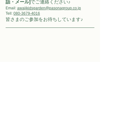
話・メール]
でご連絡ください♪
Email: 
awajikidsgarden@pasonagroup.co.jp
Tell: 
080-3679-4016
皆さまのご参加をお待ちしています♪
●
Awaji Kids Gardenとは
●
【英語×自然】2歳から6歳の週末インター
ナショナル森のようちえん。
淡路島の自然の中で自由に過ごし、様々
な国のスタッフと英語で遊びながら、子
どもの主体性・創造力・尊重する心を育