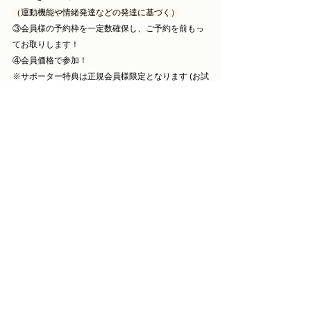
（運動機能や情緒発達などの発達に基づく）
③会員様の予約枠を一定数確保し、ご予約を前もっ
てお取りします！
④会員価格で参加！
※サポーター特典は正規会員様限定となります (お試
し会員月間の次月より利用可能)
是非お気軽にお問い合わせください♪
= = = AKGと繋がろう！ = = = 
予約・お問い合わせ
Facebook
Instagr
a
m
お知らせ&内容
すべて表示
関連記事