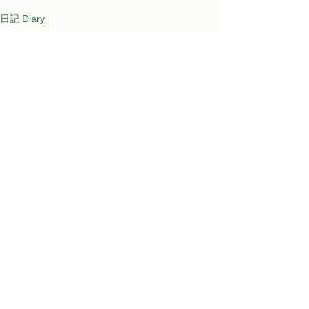
日記 Diary
すべて表示
関連記事
Awaji Kids Garden
〒656-1531 淡路市江井682番地