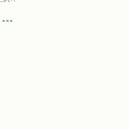
= = =