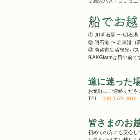
※高速バス・コミュニ
船でお越
① JR明石駅 〜 明石港
② 明石港 〜 岩屋港
③ 
淡路市生活観光バス
➃AKGfarmは目の前で
道に迷った
お気軽にご連絡くださ
TEL：
080-3679-4016
皆さまのお
初めての方にも安心し
お気をつけてお越しく