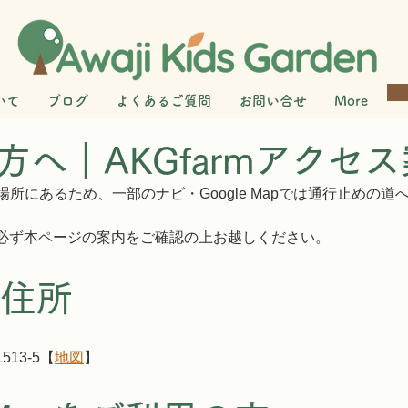
いて
ブログ
よくあるご質問
お問い合せ
More
方へ｜AKGfarmアクセ
な場所にあるため、一部のナビ・Google Mapでは通行止めの
必ず本ページの案内をご確認の上お越しください。
m住所
13-5
【
地図
】