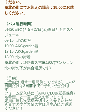
ください。
※北の街にてお迎えの場合：18:00にお越
しください。
〈バス運行時間〉
5月20日(金)と5月27日(金)両日とも同スケ
ジュール
09:15   北の街発
10:00  AKGgarden着
17:15  AKGgarden発
18:00  北の街着
※北の街：淡路市久留麻1907(マンション
北の街の下が集合場所です)
〈予約〉
ご予約
は 通常一週間前までですが、この2
日間だけは3
日前まで
ご予約いただけま
す！
フォーム記入時に「AKG CLUB(延長保育)
も希望」と一言ご記入お願いします。
定員に達し次第締め切りとさせていただ
きますのでご希望の方はお早めにご連絡
ください！