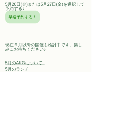
5月20日(金)または5月27日(金)を選択して
予約する↓
早速予約する！
現在６月以降の開催も検討中です。楽し
みにお待ちください♪
5月のAKGについて  
5月のランチ  
※AKG感染対策については
こちら
= = = AKGと繋がろう！ = = = 
予約・お問い合わせ
Facebook
Instagram