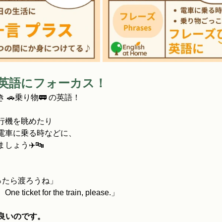
の英語にフォーカス！
🚗乗り物🚃 の英語！
行機を眺めたり
電車に乗る時などに、
しょう✈️🔤
 青になったら渡ろうね」
ket for the train, please.」
で良いのです。