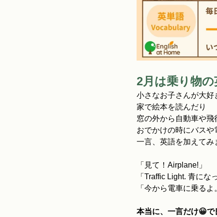
2月は乗り物
小さなお子さんが大好き 
家で絵本を読んだり
窓の外から自動車や飛
おでかけの時にバスや
一言、英語を加えてみま
「見て！Airplane!」
「Traffic Light.
「今から電車に乗るよ。One tic
本当に、一言だけ😀