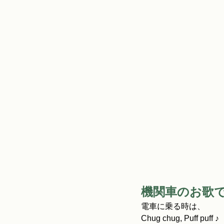
機関車のお歌で Chu
電車に乗る時は、
Chug chug, Puff puff ♪