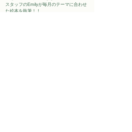
スタッフのEmilyが毎月のテーマに合わせ
た絵本を執筆！！
その月のボキャブラリーやフレーズが詰
め込まれているのでこの1冊を楽しく読む
だけで英語がインプット♪
クリスマスのストーリーは・・・ 知って
いるお友達みんなに会える!?
12月もAKGでたのしく英語で遊ぼう♪