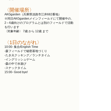
〈開催場所〉
AKGgarden（兵庫県淡路市江井682番地）
※同日AKGgardenメインフィールドにて開催中の、
2～6歳向けのプログラムとは別のフィールドで活動
を行います
〈対象年齢〉 7歳 から 12歳 まで
〈1日のながれ〉
10:00- 集合/English Time
-森フィールドで秘密基地づくり
-たき火クッキング／ランチタイム
-イングリッシュゲーム
-森の中で水遊び
-スナックタイム
15:00- Good bye!