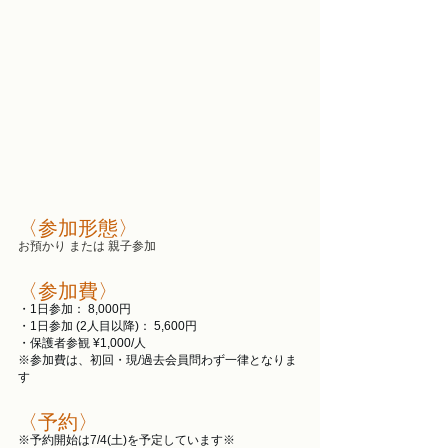
〈参加形態〉 
お預かり または 親子参加
〈参加費〉
・1日参加： 8,000円
・1日参加 (2人目以降)： 5,600円
・保護者参観 ¥1,000/人
※参加費は、初回・現/過去会員問わず一律となりま
す
〈予約〉
※予約開始は7/4(土)を予定しています※