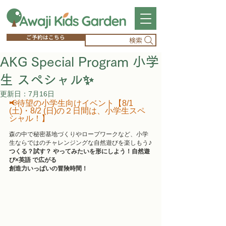
ご予約はこちら
検索
AKG Special Program 小学
生 スペシャル✨
更新日：
7月16日
📢待望の小学生向けイベント【8/1 
(土)・8/2 (日)の２日間は、小学生スペ
シャル！】
森の中で秘密基地づくりやロープワークなど、小学
♪
生ならではのチャレンジングな自然遊びを楽しもう
つくる？試す？ やってみたいを形にしよう！自然遊
び×英語 で広がる
創造力いっぱいの冒険時間！