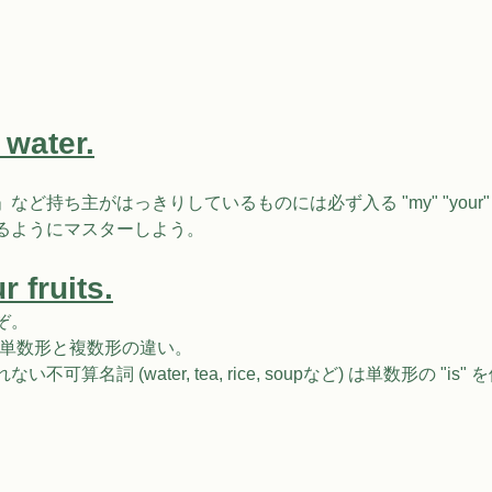
 water.
ど持ち主がはっきりしているものには必ず⼊る "my" "your"
るようにマスターしよう。
r fruits.
ぞ。
ter との単数形と複数形の違い。
算名詞 (water, tea, rice, soupなど) は単数形の "is"