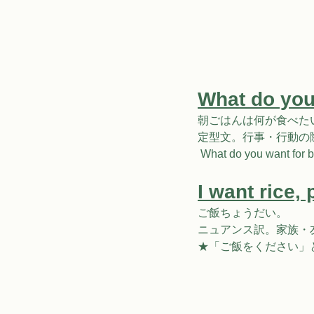
What do you
朝ごはんは何が⻝べた
定型⽂。⾏事・⾏動の際に
 What do you want for 
I want rice, 
ご飯ちょうだい。
ニュアンス訳。家族・
★「ご飯をください」と丁寧に⾔