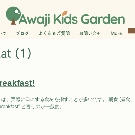
いて
ブログ
よくあるご質問
お問い合せ
More
Eat (1)
reakfast!
t" は、実際に⼝にする⻝材を指すことが多いです。 朝⻝ (昼⻝、
breakfast" と⾔うのが⼀般的。