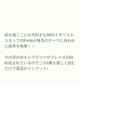
絵を描くことが大好きなAKGイギリス人
スタッフのEmilyが毎月のテーマに合わせ
た絵本を執筆！！
その月のボキャブラリーやフレーズが詰
め込まれているのでこの1冊を楽しく読む
だけで英語がインプット♪
のんびりカメさんが旅する先に待ち受け
ているものは…？
QRコードを読み込めばEmilyによる読み