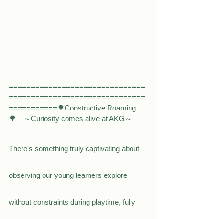
===============================
===============================
===========🌳Constructive Roaming
🌳　～Curiosity comes alive at AKG～
There's something truly captivating about 
observing our young learners explore 
without constraints during playtime, fully 