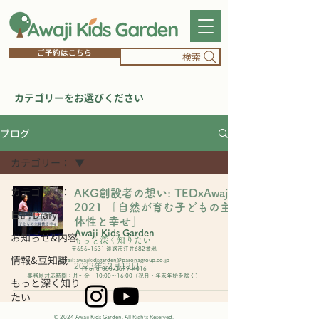
ご予約はこちら
検索
​カテゴリーをお選びください
ブログ
カテゴリー：
カテゴリー：
AKG創設者の想い: TEDxAwaji
2021 「自然が育む子どもの主
日記 Diary
体性と幸せ」
Awaji Kids Garden
お知らせ&内容
もっと深く知りたい
〒656-1531 淡路市江井682番地
情報&豆知識
Email:
awajikidsgarden@pasonagroup.co.jp
2023年12月13日
Phone:
080-3679-4016
事務局対応時間：月～金 10:00～16:00（祝日・年末年始を除く）
もっと深く知り
たい
© 2024 Awaji Kids Garden. All Rights Reserved.